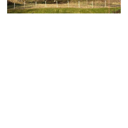
Konstituering.
Styrets årsberetning 2024
Revidert regnskap 2024
Budsjett 2025
Valg